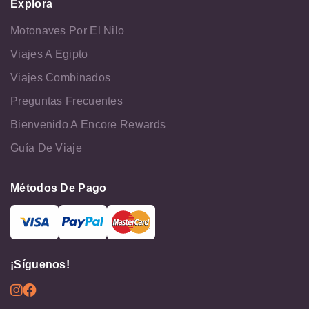
Explora
Motonaves Por El Nilo
Viajes A Egipto
Viajes Combinados
Preguntas Frecuentes
Bienvenido A Encore Rewards
Guía De Viaje
Métodos De Pago
¡Síguenos!