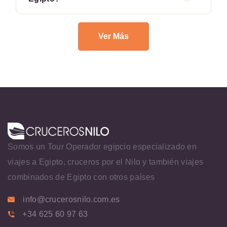
Ver Más
Somos un Tour Operador egipcio especializado en
viajes a Egipto, cruceros por el Nilo y también viajes
combinados de Egipto con otros países
info@crucerosnilo.com.es
+34 625 60 97 63