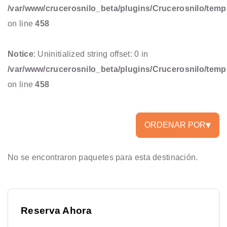
/var/www/crucerosnilo_beta/plugins/Crucerosnilo/temp
on line
458
Notice
: Uninitialized string offset: 0 in
/var/www/crucerosnilo_beta/plugins/Crucerosnilo/temp
on line
458
▾
ORDENAR POR
Precio de menor a mayor
No se encontraron paquetes para esta destinación.
Precio de mayor a menor
Duración corta a larga
Reserva Ahora
Duración larga a corta