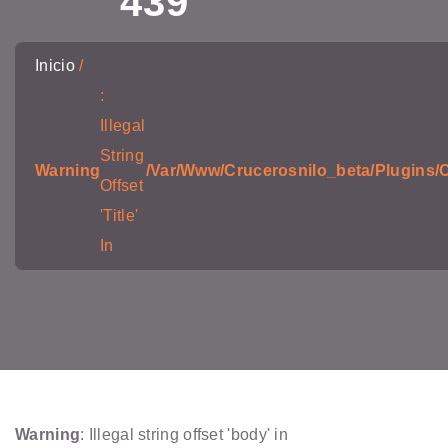
439
Inicio
:
Illegal
String
Warning
/var/www/crucerosnilo_beta/plugins/C
Offset
'title'
In
Warning
: Illegal string offset 'body' in