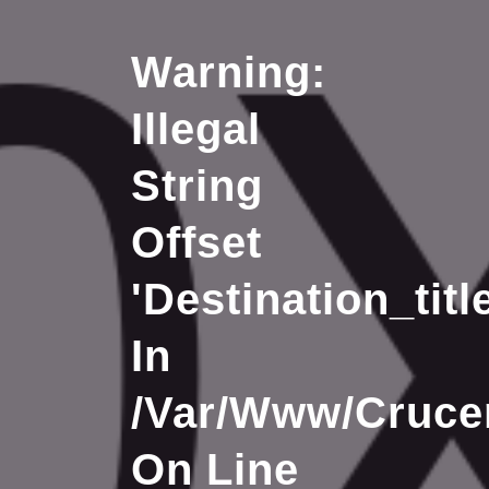
Warning
:
Illegal
String
Offset
'destination_title
In
/var/www/crucer
On Line