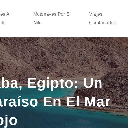
jes A
Motonaves Por El
Viajes
pto
Nilo
Combinados
ba, Egipto: Un
raíso En El Mar
ojo