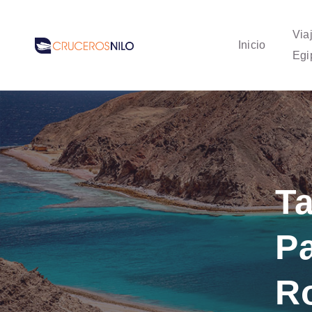
Via
Inicio
Egi
Ta
Pa
R