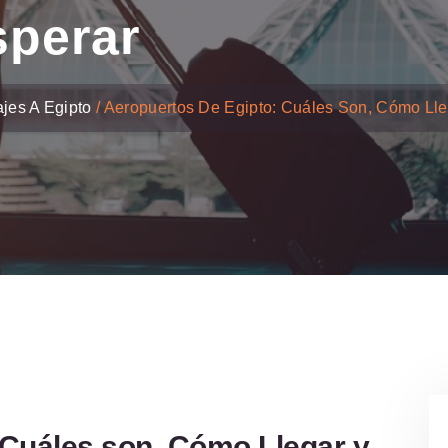
sperar
jes A Egipto
Aeropuertos De Egipto: Cuáles Son, Cómo Ll
 Cuáles son, Cómo Llegar y