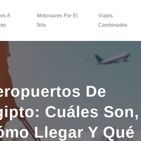
jes A
Motonaves Por El
Viajes
pto
Nilo
Combinados
eropuertos De
ipto: Cuáles Son,
ómo Llegar Y Qué