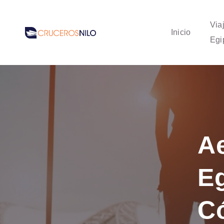
Via
Inicio
Egi
A
Eg
C