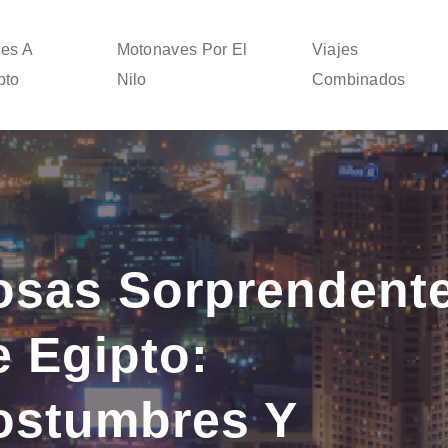
jes A
Motonaves Por El
Viajes
pto
Nilo
Combinados
osas Sorprendent
 Egipto:
ostumbres Y