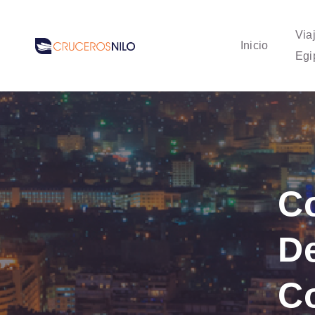
Via
Inicio
Egi
C
De
C