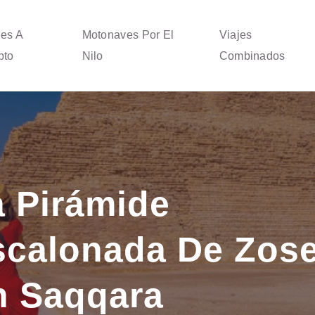
jes A
Motonaves Por El
Viajes
pto
Nilo
Combinados
a Pirámide
scalonada De Zose
n Saqqara