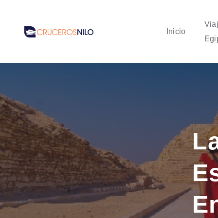
Via
Inicio
Egi
L
E
E