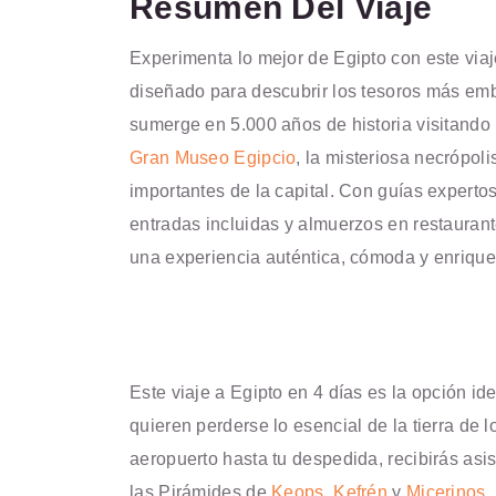
Resumen Del Viaje
Experimenta lo mejor de Egipto con este viaj
diseñado para descubrir los tesoros más em
sumerge en 5.000 años de historia visitando
Gran Museo Egipcio
, la misteriosa necrópo
importantes de la capital. Con guías experto
entradas incluidas y almuerzos en restaurant
una experiencia auténtica, cómoda y enriquec
Este viaje a Egipto en 4 días es la opción i
quieren perderse lo esencial de la tierra de 
aeropuerto hasta tu despedida, recibirás as
las Pirámides de
Keops
,
Kefrén
y
Micerinos
,