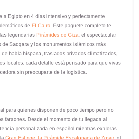
e a Egipto en 4 días intensivo y perfectamente
blemáticos de
El Cairo
. Este paquete completo te
 las legendarias
Pirámides de Giza
, el espectacular
lis de Saqqara y los monumentos islámicos más
s de habla hispana, traslados privados climatizados,
es locales, cada detalle está pensado para que vivas
edora sin preocuparte de la logística.
deal para quienes disponen de poco tiempo pero no
los faraones. Desde el momento de tu llegada al
istencia personalizada en español mientras exploras
 la
Gran Esfinge
,
la Pirámide Escalonada de Zoser
, el