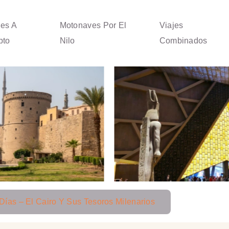
jes A
Motonaves Por El
Viajes
pto
Nilo
Combinados
 Días – El Cairo Y Sus Tesoros Milenarios