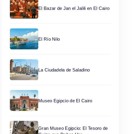
El Bazar de Jan el Jalili en El Cairo
El Río Nilo
La Ciudadela de Saladino
Museo Egipcio de El Cairo
Gran Museo Egipcio: El Tesoro de