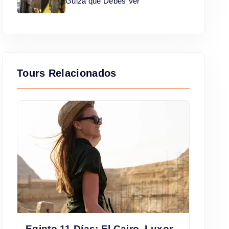
Guiza que Debes Ver
Tours Relacionados
Egipto 11 Días: El Cairo, Luxor,