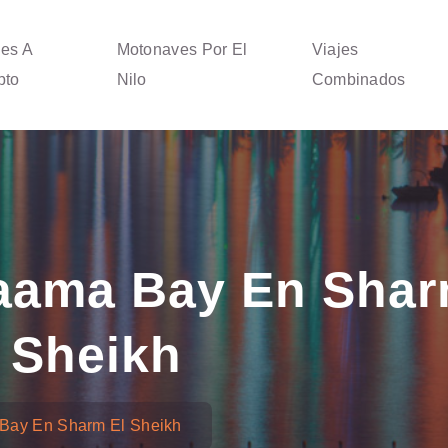
jes A
Motonaves Por El
Viajes
pto
Nilo
Combinados
aama Bay En Sha
 Sheikh
Bay En Sharm El Sheikh