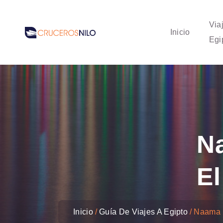
Via
Inicio
Egi
N
El
Inicio
Guía De Viajes A Egipto
Naama 