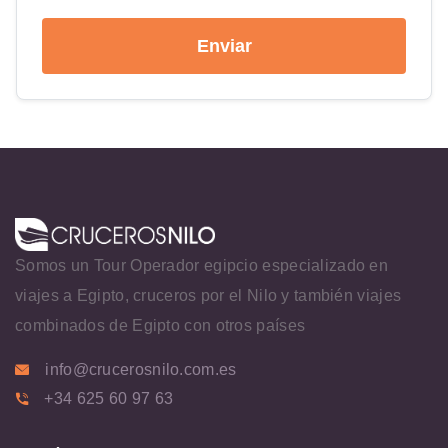
Enviar
Somos un Tour Operador egipcio especializado en
viajes a Egipto, cruceros por el Nilo y también viajes
combinados de Egipto con otros países
info@crucerosnilo.com.es
+34 625 60 97 63