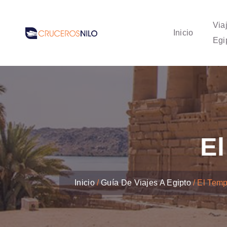
Via
Inicio
Egi
El
Inicio
Guía De Viajes A Egipto
El Temp