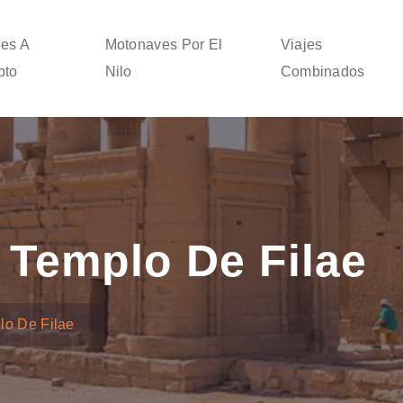
jes A
Motonaves Por El
Viajes
pto
Nilo
Combinados
 Templo De Filae
lo De Filae