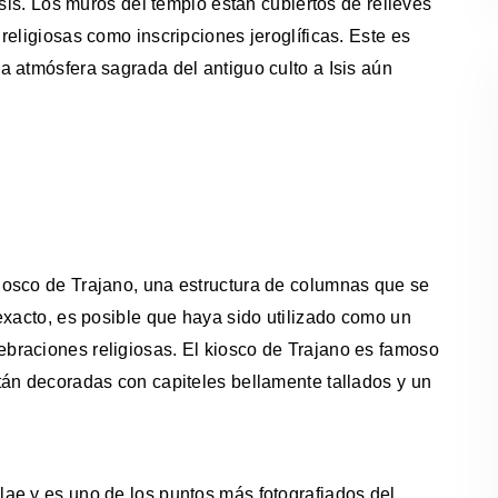
Isis. Los muros del templo están cubiertos de relieves
eligiosas como inscripciones jeroglíficas. Este es
 atmósfera sagrada del antiguo culto a Isis aún
iosco de Trajano, una estructura de columnas que se
exacto, es posible que haya sido utilizado como un
braciones religiosas. El kiosco de Trajano es famoso
tán decoradas con capiteles bellamente tallados y un
ae y es uno de los puntos más fotografiados del