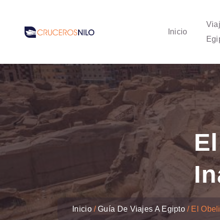
Via
Inicio
Egi
El
I
Inicio
Guía De Viajes A Egipto
El Obel