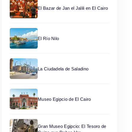
El Bazar de Jan el Jalili en El Cairo
El Río Nilo
La Ciudadela de Saladino
Museo Egipcio de El Cairo
Gran Museo Egipcio: El Tesoro de