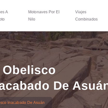
jes A
Motonaves Por El
Viajes
pto
Nilo
Combinados
 Obelisco
nacabado De Asuá
isco Inacabado De Asuán