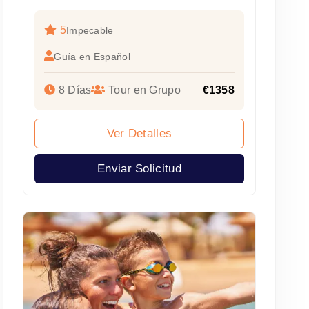
5
Impecable
Guía en Español
8 Días
Tour en Grupo
€1358
Ver Detalles
Enviar Solicitud