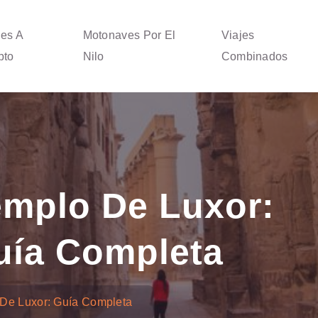
jes A
Motonaves Por El
Viajes
pto
Nilo
Combinados
emplo De Luxor:
uía Completa
De Luxor: Guía Completa