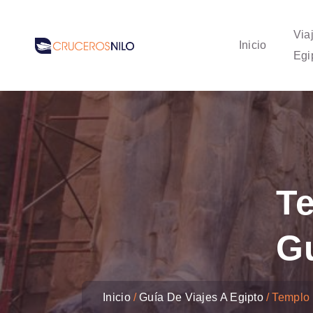
Via
Inicio
Egi
T
G
Inicio
Guía De Viajes A Egipto
Templo 