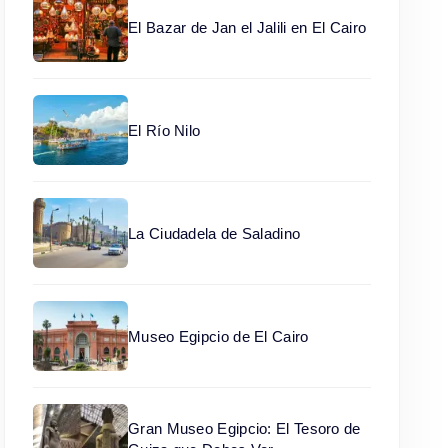
El Bazar de Jan el Jalili en El Cairo
El Río Nilo
La Ciudadela de Saladino
Museo Egipcio de El Cairo
Gran Museo Egipcio: El Tesoro de