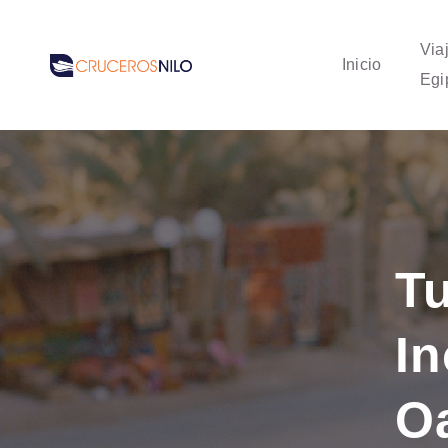
Via
Inicio
Egi
T
In
O