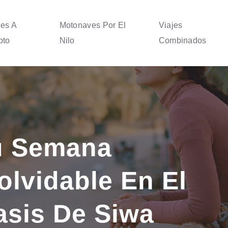
jes A
Motonaves Por El
Viajes
pto
Nilo
Combinados
u Semana
olvidable En El
asis De Siwa