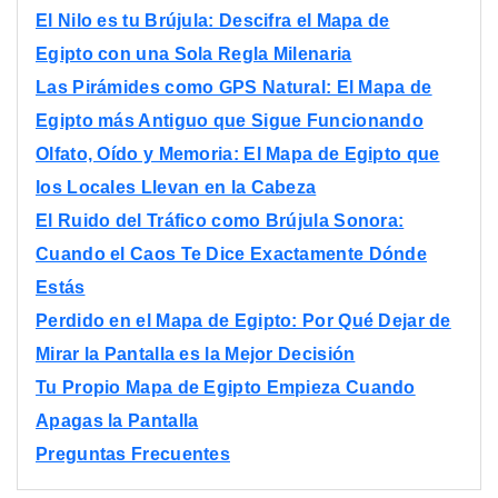
El Nilo es tu Brújula: Descifra el Mapa de
Egipto con una Sola Regla Milenaria
Las Pirámides como GPS Natural: El Mapa de
Egipto más Antiguo que Sigue Funcionando
Olfato, Oído y Memoria: El Mapa de Egipto que
los Locales Llevan en la Cabeza
El Ruido del Tráfico como Brújula Sonora:
Cuando el Caos Te Dice Exactamente Dónde
Estás
Perdido en el Mapa de Egipto: Por Qué Dejar de
Mirar la Pantalla es la Mejor Decisión
Tu Propio Mapa de Egipto Empieza Cuando
Apagas la Pantalla
Preguntas Frecuentes