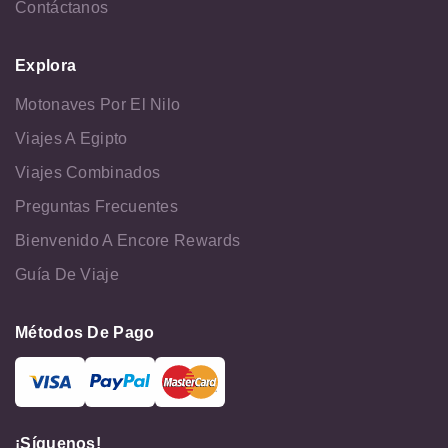
Contáctanos
Explora
Motonaves Por El Nilo
Viajes A Egipto
Viajes Combinados
Preguntas Frecuentes
Bienvenido A Encore Rewards
Guía De Viaje
Métodos De Pago
¡Síguenos!