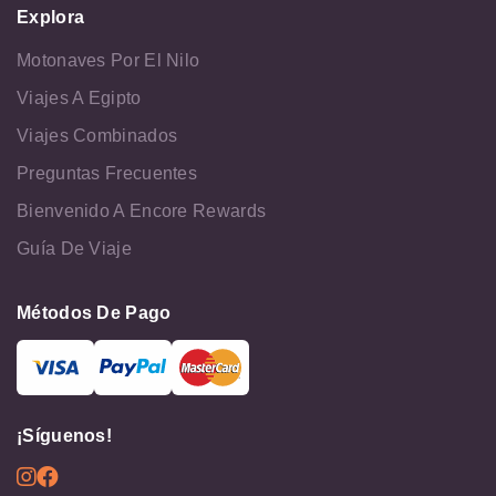
Explora
Motonaves Por El Nilo
Viajes A Egipto
Viajes Combinados
Preguntas Frecuentes
Bienvenido A Encore Rewards
Guía De Viaje
Métodos De Pago
¡Síguenos!